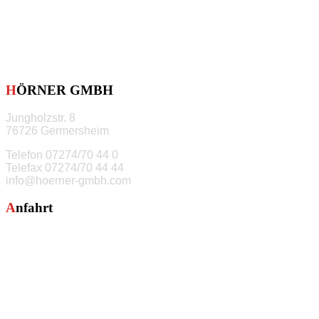
HÖRNER GMBH
Jungholzstr. 8
76726 Germersheim
Telefon
07274/70 44 0
Telefax
07274/70 44 44
info@hoerner-gmbh.com
Anfahrt