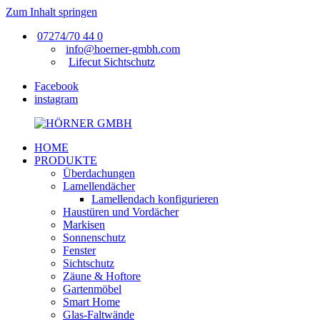
Zum Inhalt springen
07274/70 44 0
info@hoerner-gmbh.com
Lifecut Sichtschutz
Facebook
instagram
HOME
HÖRNER
Fenster,
PRODUKTE
GMBH
Türen,
Überdachungen
Wintergärten
Lamellendächer
Lamellendach konfigurieren
Haustüren und Vordächer
Markisen
Sonnenschutz
Fenster
Sichtschutz
Zäune & Hoftore
Gartenmöbel
Smart Home
Glas-Faltwände