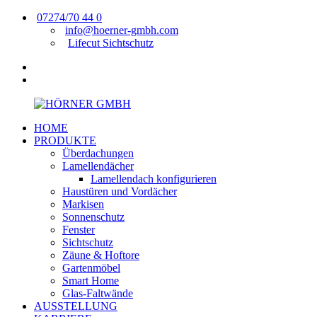
Zum
07274/70 44 0
Inhalt
info@hoerner-gmbh.com
springen
Lifecut Sichtschutz
Facebook
instagram
HOME
HÖRNER
Fenster,
PRODUKTE
GMBH
Türen,
Überdachungen
Wintergärten
Lamellendächer
Lamellendach konfigurieren
Haustüren und Vordächer
Markisen
Sonnenschutz
Fenster
Sichtschutz
Zäune & Hoftore
Gartenmöbel
Smart Home
Glas-Faltwände
AUSSTELLUNG